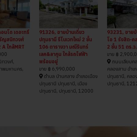
อนโด เดอะทรี
91326, ขายบ้านเดี่ยว
93231, ขายบ้าน
จรัญสนิทวงศ์
ปทุมธานี รีโนเวทใหม่ 2 ชั้น
โอ 1 รังสิต-ค
2 A ใกล้MRT
106 ตารางวา มณีรินทร์
2 ชั้น 51 ตร.ว
000
เลค&ลากูน ใกล้รถไฟฟ้า
ขาย
฿ 2,900,
ทวงศ์,
พร้อมอยู่
ถนนเลียบคล
งเทพมหานคร,
ขาย
฿ 6,990,000
คลองสาม อำเ
ตำบล บ้านกลาง อำเภอเมือง
ปทุมธานี, คลอ
ปทุมธานี ปทุมธานี, เมือง
ปทุมธานี, 12
ปทุมธานี, ปทุมธานี, 12000