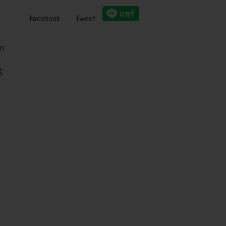
Facebook
Tweet
ัด
,