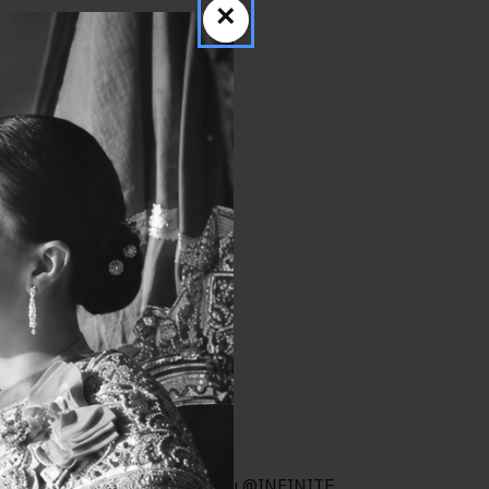
×
 <<<
ครับ <<<
่ยว#ขายคอนโด #อสังหาดี #บ้านสวย @INFINITE