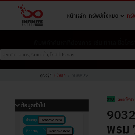
หน้าหลัก
ทรัพย์ทั้งหมด
ทรั
พิมพ์คำค้นหาที่ต้องการ เช่น ทำเล ชื่อโค
คุณอยู่ที่:
หน้าแรก
ทรัพย์พิเศษ
ขาย
ติดรถไฟฟ้า
ข้อมูลทั่วไป
903
น่าลงทุน
Remove item
พรม 
ติดทะเล/แม่น้ำ
Remove item