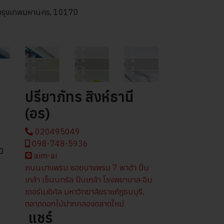
 กรุงเทพมหานคร, 10170
ปรียาภัทร สิงห์ธานี
(อร)
020495049
098-748-5936
70
aim-ai
ถนนบางพรม
ซอยบางพรม 7
พาต้า ปิ่น
เกล้า
เซ็นนทรัล ปิ่นเกล้า
โรงพยาบาล อิน
เตอร์เมดิคัล
มหาวิทยาลัยราชภัฎธนบุรี,
ตลาดดอกไม้ปากคลองตลาดใหม่
แชร์