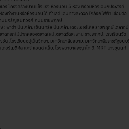
ร้างเอง โครงสร้างบ้านแข็งแรง ห้องนอน 5 ห้อง พร้อมห้องเอนกประสงค์
ห้องทำงานหรือห้องนอนได้ ทำเลดี เดินทางสะดวก ใกล้รถไฟฟ้า เชื่อมต่อ
 ถนนจรัญสนิทวงศ์ ถนนราชพฤกษ์
ง : พาต้า ปิ่นเกล้า, เซ็นนทรัล ปิ่นเกล้า, เดอะเซอร์เคิล ราชพฤกษ์ ,ตลาดน
 ตลาดดอกไม้ปากคลองตลาดใหม่ ,ตลาดวัดสะพาน ราชพฤกษ์, โรงเรียนวัด
งชัน ,โรงเรียนอยู่เย็นวิทยา, มหาวิทยาลัยสยาม, มหาวิทยาลัยราชภัฎธนบุรี
เตอร์เมดิคัล แคร์ แอนด์ แล็บ, โรงพยาบาลพญาไท 3, MRT บางขุนนท์