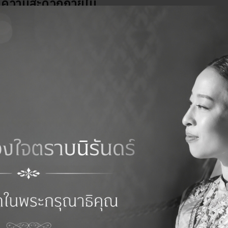
วยความสะดวกภายใน
ๆ
 ARL
นนท์
หตุ
หาบ้านที่ตรงใจยังไม่ได้ ให้เราช่วยได้ครับ ทัก มาคุยได้ครับ >>>
ww.messenger.com/t/Pom.infinite
ิดต่อสอบหรือปรึกษาฟรี ทาง Line@ มาสอบถามได้เลยครับ 24 ซม
-estate
ทาง เราจะมีบ้านหลากหลายทำเล ราคาคุ้มค่า เข้ามาอย่างสม่ำเสมอ
ww.facebook.com/Pom.infinite/
สเตท #รับฝากขายบ้าน #ฝากขายที่ดิน #ขายบ้านมือสอง #ขายบ้านเดี