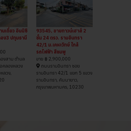
เดี่ยว อินนิซิ
93545, ขายทาวน์เฮาส์ 2
ลอง3 ปทุมธานี
ชั้น 24 ตรว. รามอินทรา
.
42/1 ม.เคหะวิทย์ ใกล้
000
รถไฟฟ้า สีชมพู
องสาม ตำบล
ขาย
฿ 2,900,000
ภอคลองหลวง
ถนนรามอินทรา ซอย
งหลวง,
รามอินทรา 42/1 แยก 5 แขวง
120
รามอินทรา, คันนายาว,
กรุงเทพมหานคร, 10230