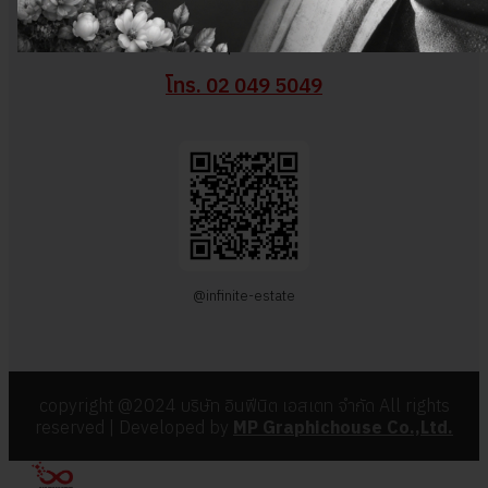
357/84 ซ.นวมินทร์ 111 ถนนนวมินทร์ แขวงนวมินทร์ เขตบึงกุ่ม
กรุงเทพฯ
โทร. 02 049 5049
@infinite-estate
copyright @2024 บริษัท อินฟีนิต เอสเตท จำกัด All rights
reserved | Developed by
MP Graphichouse Co.,Ltd.