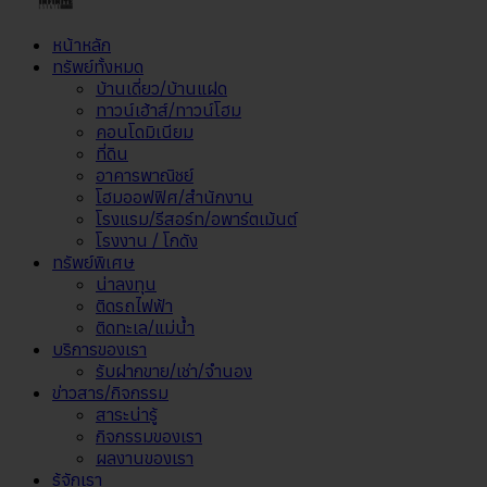
หน้าหลัก
ทรัพย์ทั้งหมด
บ้านเดี่ยว/บ้านแฝด
ทาวน์เฮ้าส์/ทาวน์โฮม
คอนโดมิเนียม
ที่ดิน
อาคารพาณิชย์
โฮมออฟฟิศ/สำนักงาน
โรงแรม/รีสอร์ท/อพาร์ตเม้นต์
โรงงาน / โกดัง
ทรัพย์พิเศษ
น่าลงทุน
ติดรถไฟฟ้า
ติดทะเล/แม่น้ำ
บริการของเรา
รับฝากขาย/เช่า/จำนอง
ข่าวสาร/กิจกรรม
สาระน่ารู้
กิจกรรมของเรา
ผลงานของเรา
รู้จักเรา