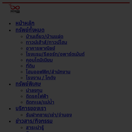
หน้าหลัก
ทรัพย์ทั้งหมด
บ้านเดี่ยว/บ้านแฝด
ทาวน์เฮ้าส์/ทาวน์โฮม
อาคารพาณิชย์
โรงแรม/รีสอร์ท/อพาร์ตเม้นต์
คอนโดมิเนียม
ที่ดิน
โฮมออฟฟิศ/สำนักงาน
โรงงาน / โกดัง
ทรัพย์พิเศษ
น่าลงทุน
ติดรถไฟฟ้า
ติดทะเล/แม่น้ำ
บริการของเรา
รับฝากขาย/เช่า/จำนอง
ข่าวสาร/กิจกรรม
สาระน่ารู้